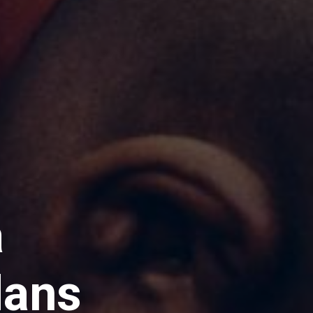
a
dans