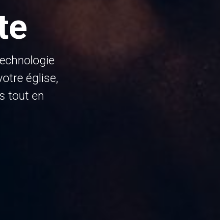
te
technologie
tre église,
s tout en